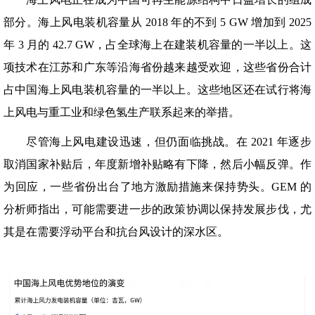
部分。海上风电装机容量从 2018 年的不到 5 GW 增加到 2025
年 3 月的 42.7 GW，占全球海上在建装机容量的一半以上。这
项技术在江苏和广东等沿海省份越来越受欢迎，这些省份合计
占中国海上风电装机容量的一半以上。这些地区还在试行将海
上风电与重工业和绿色氢生产联系起来的举措。
尽管海上风电建设迅速，但仍面临挑战。在 2021 年逐步
取消国家补贴后，年度新增补贴略有下降，然后小幅反弹。作
为回应，一些省份出台了地方激励措施来保持势头。GEM 的
分析师指出，可能需要进一步的政策协调以保持发展步伐，尤
其是在需要浮动平台和抗台风设计的深水区。