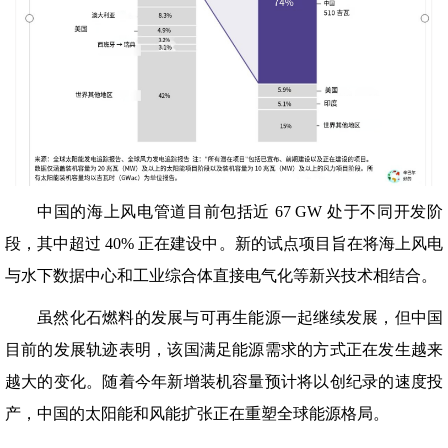
中国的海上风电管道目前包括近 67 GW 处于不同开发阶
段，其中超过 40% 正在建设中。新的试点项目旨在将海上风电
与水下数据中心和工业综合体直接电气化等新兴技术相结合。
虽然化石燃料的发展与可再生能源一起继续发展，但中国
目前的发展轨迹表明，该国满足能源需求的方式正在发生越来
越大的变化。随着今年新增装机容量预计将以创纪录的速度投
产，中国的太阳能和风能扩张正在重塑全球能源格局。