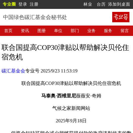
专业圈
登录
注册
林业
台历
添加到桌面
中国绿色碳汇基金会秘书处
首页
资讯
图册
单位
部门
业务
服务
留言
联合国提高COP30津贴以帮助解决贝伦住
宿危机
碳汇基金会
专业号 2025/9/23 11:53:19
联合国提高COP30津贴以帮助解决贝伦住宿危机
马泰奥·西维里尼
薇薇安·奇姆
气候之家新闻网站
2025年9月18日