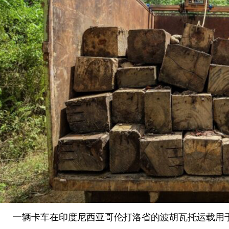
一辆卡车在印度尼西亚哥伦打洛省的波胡瓦托运载用