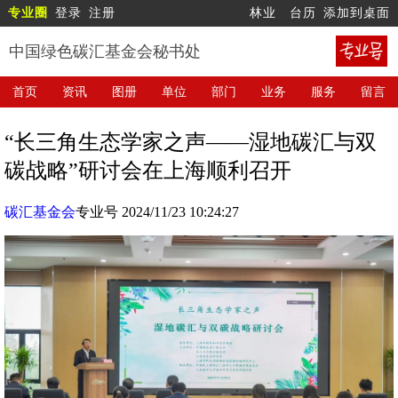
专业圈
登录
注册
林业
台历
添加到桌面
中国绿色碳汇基金会秘书处
首页
资讯
图册
单位
部门
业务
服务
留言
“长三角生态学家之声——湿地碳汇与双
碳战略”研讨会在上海顺利召开
碳汇基金会
专业号 2024/11/23 10:24:27