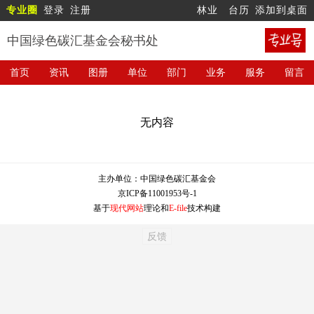
专业圈
登录
注册
林业
台历
添加到桌面
中国绿色碳汇基金会秘书处
首页
资讯
图册
单位
部门
业务
服务
留言
无内容
主办单位：
中国绿色碳汇基金会
京ICP备11001953号-1
基于
现代网站
理论和
E-file
技术构建
反馈